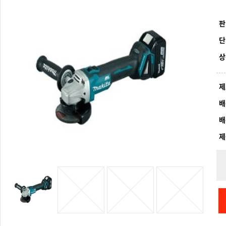
판
단
상
제
배
배
제