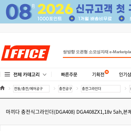
마끼다 충전식그라인더(DGA408) DGA408ZX1,18v 5ah,