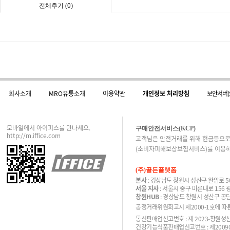
0
전체후기 (
)
회사소개
MRO유통소개
이용약관
개인정보 처리방침
보안서버(
모바일에서 아이피스를 만나세요.
구매안전서비스(KCP)
http://m.iffice.com
고객님은 안전거래를 위해 현금등으로
(소비자피해보상보험서비스)를 이용하
(주)골든플랫폼
본사
: 경상남도 창원시 성산구 완암로 50
서울 지사
: 서울시 중구 마른내로 156
창원HUB
: 경상남도 창원시 성산구 공단
공정거래위원회고시 제2000-1호에 따른 
통신판매업신고번호 : 제 2023-창원성산-
건강기능식품판매업신고번호 : 제200900