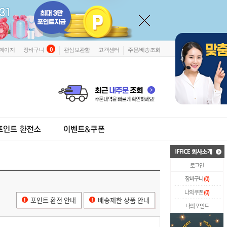
0
페이지
장바구니
관심보관함
고객센터
주문/배송조회
로그인
장바구니
(
0
)
나의 쿠폰
(
0
)
포인트 환전 안내
배송제한 상품 안내
나의 포인트