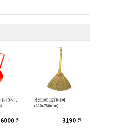
기 (PVC,
삼정크린)고급갈대비
)
(440x780mm)
16000
3190
원
원