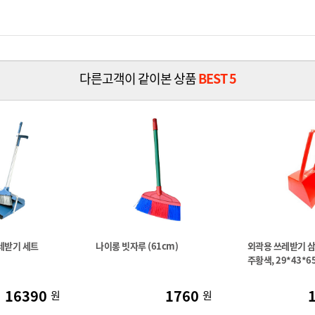
다른고객이 같이본 상품
BEST 5
레받기 세트
나이롱 빗자루 (61cm)
외곽용 쓰레받기 삼태
주황색, 29*43*65
16390
1760
원
원