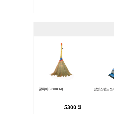
갈목비 (약 80CM)
삼정 스탠드 쓰
5300
원