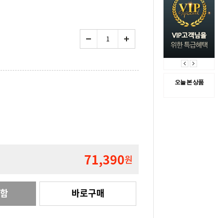
오늘 본 상품
71,390
원
관함
바로구매