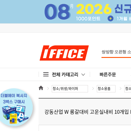
강동산업 W 롱갈대비 고운실내비 10개입 