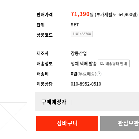
71,390
판매가격
원
(부가세별도: 64,900원)
단위
SET
상품코드
1101463700
제조사
강동산업
배송정보
업체 택배 발송
배송형태 안내
배송비
0원
(무료배송)
제품상담
010-8952-0510
구매예정가
장바구니
관심보