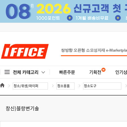
창신)블랑변기솔