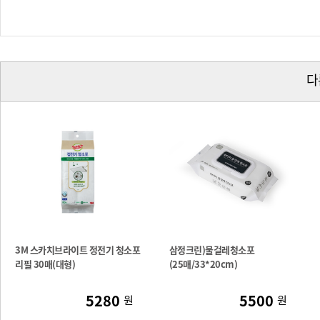
다
3M 스카치브라이트 정전기 청소포
삼정크린)물걸레청소포
리필 30매(대형)
(25매/33*20cm)
5280
5500
원
원