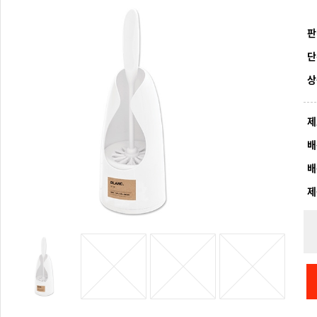
판
단
상
제
배
배
제