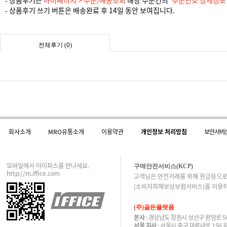
- 상품후기 쓰기 버튼은 배송완료 후 14일 동안 보여집니다.
0
전체후기 (
)
회사소개
MRO유통소개
이용약관
개인정보 처리방침
보안서버(
모바일에서 아이피스를 만나세요.
구매안전서비스(KCP)
http://m.iffice.com
고객님은 안전거래를 위해 현금등으로
(소비자피해보상보험서비스)를 이용하
(주)골든플랫폼
본사
: 경상남도 창원시 성산구 완암로 50
서울 지사
: 서울시 중구 마른내로 156