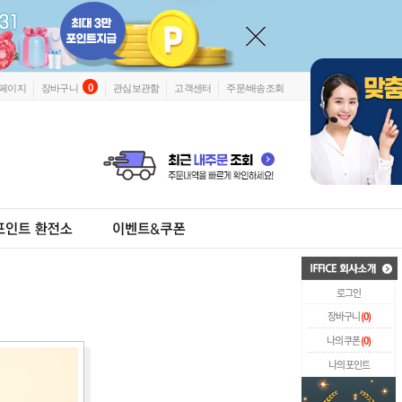
0
페이지
장바구니
관심보관함
고객센터
주문/배송조회
로그인
장바구니
(
0
)
나의 쿠폰
(
0
)
나의 포인트