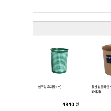
실크링 휴지통 (소)
창신 심플라인 오
베이지)
4840
원