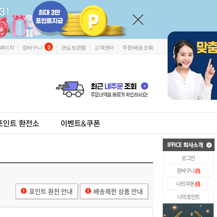
0
페이지
장바구니
관심보관함
고객센터
주문/배송조회
로그인
장바구니
(
0
)
나의 쿠폰
(
0
)
포인트 환전 안내
배송제한 상품 안내
나의 포인트