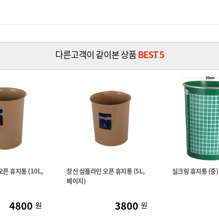
다른고객이 같이본 상품
BEST 5
픈 휴지통 (10L,
창신 심플라인 오픈 휴지통 (5L,
실크링 휴지통 (중)
베이지)
4800
3800
원
원