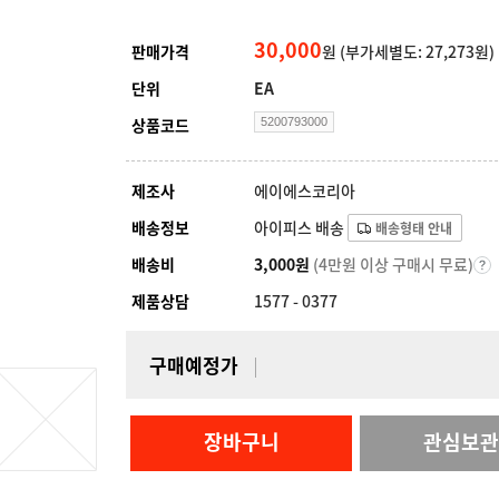
30,000
판매가격
원
(부가세별도: 27,273원)
단위
EA
상품코드
5200793000
제조사
에이에스코리아
배송정보
아이피스 배송
배송형태 안내
배송비
3,000원
(4만원 이상 구매시 무료)
제품상담
1577 - 0377
구매예정가
장바구니
관심보