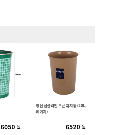
창신 심플라인 오픈 휴지통 (20L,
베이지)
6050
6520
원
원