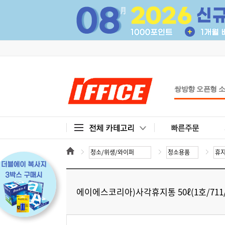
에이에스코리아)사각휴지통 50ℓ(1호/711/W