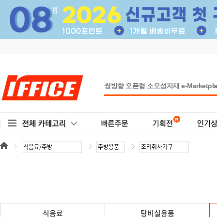
식음료
탕비실용품