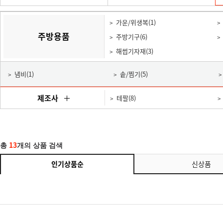
가운/위생복(1)
주방용품
주방기구(6)
해썹기자재(3)
냄비(1)
솥/찜기(5)
제조사
테팔(8)
13
총
개의 상품 검색
인기상품순
신상품