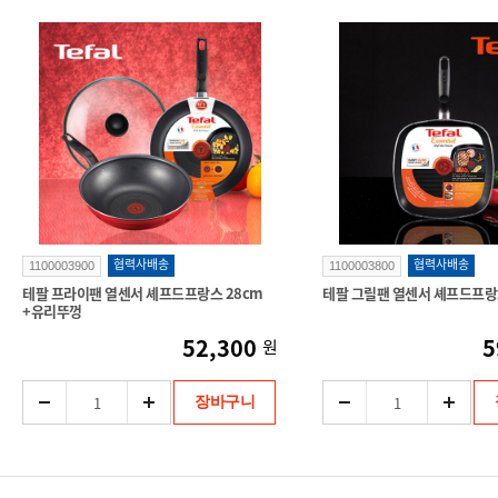
협력사배송
협력사배송
1100003900
1100003800
테팔 프라이팬 열센서 셰프드프랑스 28cm
테팔 그릴팬 열센서 셰프드프랑
+유리뚜껑
52,300
5
원
장바구니