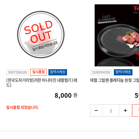
일시품절
협력사배송
협력사배송
5007336100
1100004200
[한국도자기리빙]리한 미니타진 내열찜기 (레
테팔 그릴팬 플래티늄 원형 그
드)
8,000
5
원
일시품절 되었습니다.