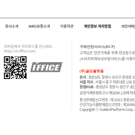
회사소개
MRO유통소개
이용약관
개인정보 처리방침
보안서버(
모바일에서 아이피스를 만나세요.
구매안전서비스(KCP)
http://m.iffice.com
고객님은 안전거래를 위해 현금등으로
(소비자피해보상보험서비스)를 이용하
(주)골든플랫폼
본사
: 경상남도 창원시 성산구 완암로 50
서울 지사
: 서울시 중구 마른내로 156
창원HUB
: 경상남도 창원시 성산구 공단
공정거래위원회고시 제2000-1호에 따른 
통신판매업신고번호 : 제 2023-창원성산-
건강기능식품판매업신고번호 : 제200900
Copyright ⓒ GoldenPlatform.Corp. Al