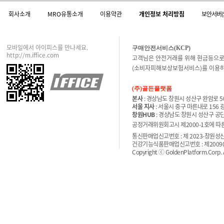
회사소개
MRO유통소개
이용약관
개인정보 처리방침
보안서버(
모바일에서 아이피스를 만나세요.
구매안전서비스(KCP)
http://m.iffice.com
고객님은 안전거래를 위해 현금등으로
(소비자피해보상보험서비스)를 이용하
(주)골든플랫폼
본사
: 경상남도 창원시 성산구 완암로 50
서울 지사
: 서울시 중구 마른내로 156
창원HUB
: 경상남도 창원시 성산구 공단
공정거래위원회고시 제2000-1호에 따른 
통신판매업신고번호 : 제 2023-창원성산-
건강기능식품판매업신고번호 : 제200900
Copyright ⓒ GoldenPlatform.Corp. Al