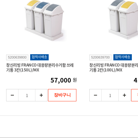
협력사배송
협력사배송
5200639800
5200639700
창신리빙 FRANCO 대용량분리수거함 쓰레
창신리빙 FRANCO 대용량분
기통 3칸(150L)/MX
기통 2칸(100L)/MX
57,000
4
원
장바구니