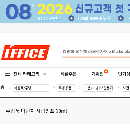
수입품 다빈치 시럽펌프 10ml