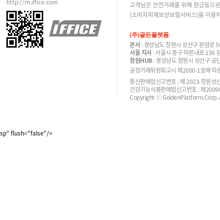
http://m.iffice.com
고객님은 안전거래를 위해 현금등으로
(소비자피해보상보험서비스)를 이용하
(주)골든플랫폼
본사
: 경상남도 창원시 성산구 완암로 50
서울 지사
: 서울시 중구 마른내로 156
창원HUB
: 경상남도 창원시 성산구 공단
공정거래위원회고시 제2000-1호에 따른 
통신판매업신고번호 : 제 2023-창원성산-
건강기능식품판매업신고번호 : 제200900
Copyright ⓒ GoldenPlatform.Corp. Al
sp" flush="false"/>