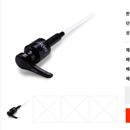
판
단
상
제
배
배
제