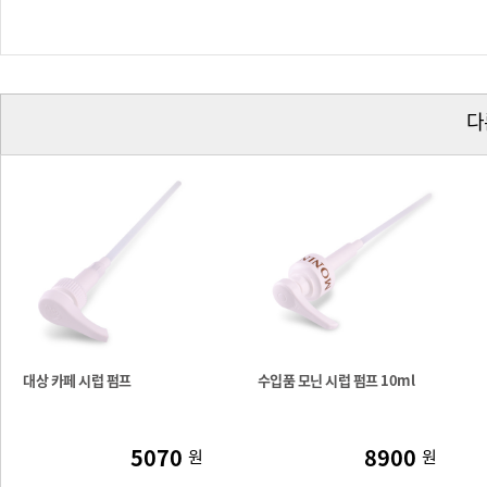
다
대상 카페 시럽 펌프
수입품 모닌 시럽 펌프 10ml
5070
8900
원
원