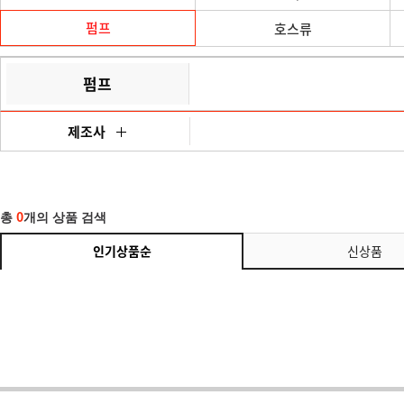
펌프
호스류
펌프
제조사
0
총
개의 상품 검색
인기상품순
신상품