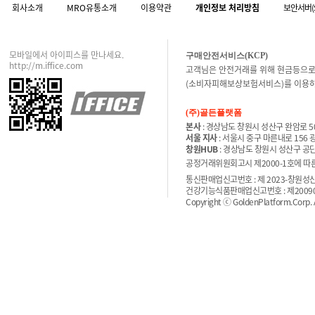
회사소개
MRO유통소개
이용약관
개인정보 처리방침
보안서버(
모바일에서 아이피스를 만나세요.
구매안전서비스(KCP)
http://m.iffice.com
고객님은 안전거래를 위해 현금등으로
(소비자피해보상보험서비스)를 이용하
(주)골든플랫폼
본사
: 경상남도 창원시 성산구 완암로 50
서울 지사
: 서울시 중구 마른내로 156
창원HUB
: 경상남도 창원시 성산구 공단
공정거래위원회고시 제2000-1호에 따른 
통신판매업신고번호 : 제 2023-창원성산-
건강기능식품판매업신고번호 : 제200900
Copyright ⓒ GoldenPlatform.Corp. Al