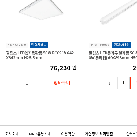
협력사배송
협력사배송
1101519100
1101519000
필립스 LED엣지평판등 50W RC091V 642
필립스 LED등기구 일자등 50W(
X642mm H25.5mm
0W 롱타입) 60X893mm H
76,230
2
원
장바구니
회사소개
MRO유통소개
이용약관
개인정보 처리방침
보안서버(