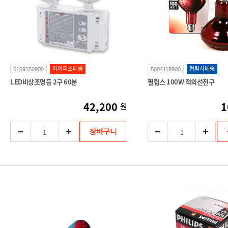
아이피스배송
협력사배송
5109150900
5004118900
LED비상조명등 2구 60분
필립스 100W 적외선전구
42,200
1
원
장바구니