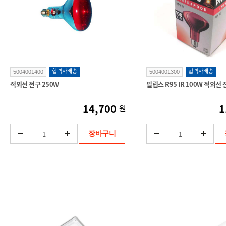
협력사배송
협력사배송
5004001400
5004001300
적외선 전구 250W
필립스 R95 IR 100W 적외선
14,700
1
원
장바구니