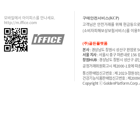
모바일에서 아이피스를 만나세요.
구매안전서비스(KCP)
http://m.iffice.com
고객님은 안전거래를 위해 현금등으로
(소비자피해보상보험서비스)를 이용하
(주)골든플랫폼
본사
: 경상남도 창원시 성산구 완암로 50
서울 지사
: 서울시 중구 마른내로 156
창원HUB
: 경상남도 창원시 성산구 공단
공정거래위원회고시 제2000-1호에 따른 
통신판매업신고번호 : 제 2023-창원성산-
건강기능식품판매업신고번호 : 제200900
Copyright ⓒ GoldenPlatform.Corp. Al