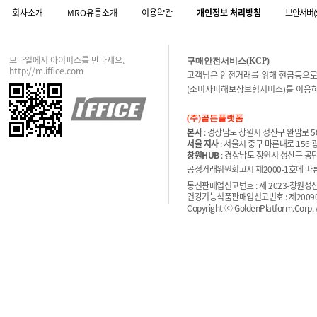
회사소개
MRO유통소개
이용약관
개인정보 처리방침
보안서버(
모바일에서 아이피스를 만나세요.
구매안전서비스(KCP)
http://m.iffice.com
고객님은 안전거래를 위해 현금등으로
(소비자피해보상보험서비스)를 이용하
(주)골든플랫폼
본사
: 경상남도 창원시 성산구 완암로 50
서울 지사
: 서울시 중구 마른내로 156
창원HUB
: 경상남도 창원시 성산구 공단
공정거래위원회고시 제2000-1호에 따른 
통신판매업신고번호 : 제 2023-창원성산-
건강기능식품판매업신고번호 : 제200900
Copyright ⓒ GoldenPlatform.Corp. Al