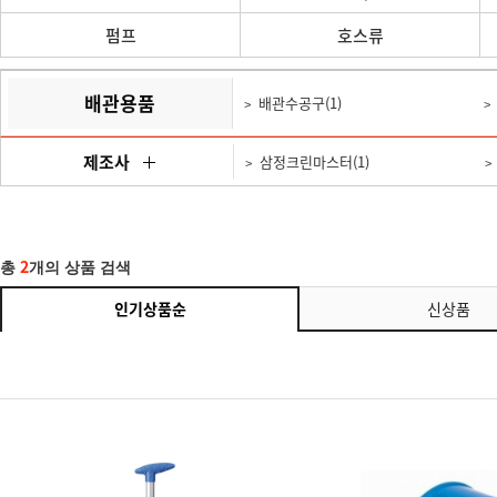
펌프
호스류
배관용품
배관수공구(1)
제조사
삼정크린마스터(1)
2
총
개의 상품 검색
인기상품순
신상품