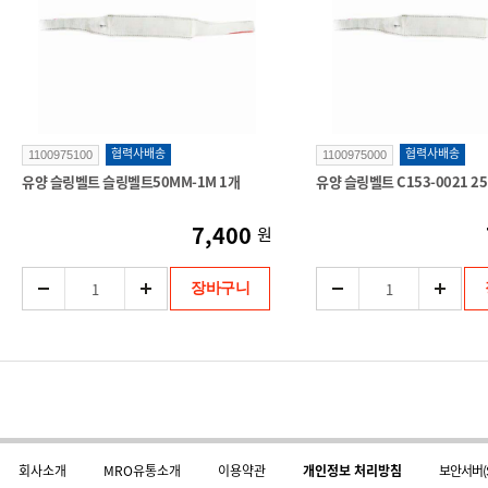
협력사배송
협력사배송
1100975100
1100975000
유양 슬링벨트 슬링벨트50MM-1M 1개
유양 슬링벨트 C153-0021 2
7,400
원
장바구니
회사소개
MRO유통소개
이용약관
개인정보 처리방침
보안서버(