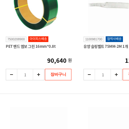
아이피스배송
협력사배송
7500208900
1100981700
PET 밴드 엠보 그린 16mm*0.8t
유양 슬링벨트 75MM-2M 1개
90,640
1
원
장바구니