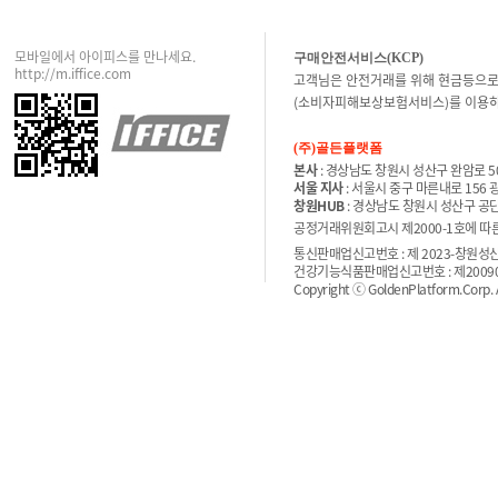
모바일에서 아이피스를 만나세요.
구매안전서비스(KCP)
http://m.iffice.com
고객님은 안전거래를 위해 현금등으로
(소비자피해보상보험서비스)를 이용하
(주)골든플랫폼
본사
: 경상남도 창원시 성산구 완암로 50
서울 지사
: 서울시 중구 마른내로 156
창원HUB
: 경상남도 창원시 성산구 공단
공정거래위원회고시 제2000-1호에 따른 
통신판매업신고번호 : 제 2023-창원성산-
건강기능식품판매업신고번호 : 제200900
Copyright ⓒ GoldenPlatform.Corp. Al