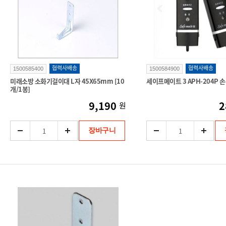
협력사배송
협력사배송
1500585400
1500584900
미래소방 소화기걸이대 L자 45X65mm [10
세이프메이트 3 APH-204P 
개/1봉]
9,190
2
원
장바구니