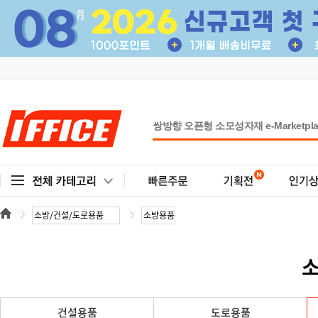
소
건설용품
도로용품