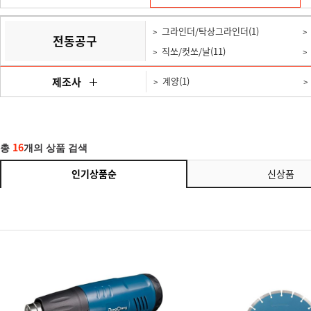
그라인더/탁상그라인더(1)
전동공구
직쏘/컷쏘/날(11)
제조사
계양(1)
이화(11)
16
총
개의 상품 검색
인기상품순
신상품