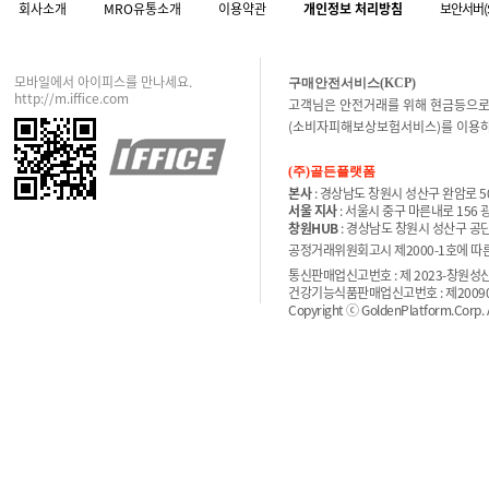
회사소개
MRO유통소개
이용약관
개인정보 처리방침
보안서버(
모바일에서 아이피스를 만나세요.
구매안전서비스(KCP)
http://m.iffice.com
고객님은 안전거래를 위해 현금등으로
(소비자피해보상보험서비스)를 이용하
(주)골든플랫폼
본사
: 경상남도 창원시 성산구 완암로 50
서울 지사
: 서울시 중구 마른내로 156
창원HUB
: 경상남도 창원시 성산구 공단
공정거래위원회고시 제2000-1호에 따른 
통신판매업신고번호 : 제 2023-창원성산-
건강기능식품판매업신고번호 : 제200900
Copyright ⓒ GoldenPlatform.Corp. Al