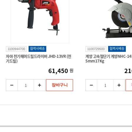
협력사배송
협력사배송
1100944700
1100729500
자야 전기해머드릴드라이버 JHD-13VR (전
계양 고속절단기 계양NHC-14
기드릴)
5mm17Kg
61,450
21
원
장바구니