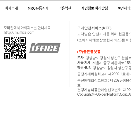
회사소개
MRO유통소개
이용약관
개인정보 처리방침
보안서버(
모바일에서 아이피스를 만나세요.
구매안전서비스(KCP)
http://m.iffice.com
고객님은 안전거래를 위해 현금등
(소비자피해보상보험서비스)를 이
(주)골든플랫폼
본사
: 경상남도 창원시 성산구 완암로 5
서울 지사
: 서울시 중구 마른내로 15
창원HUB
: 경상남도 창원시 성산구 공
공정거래위원회고시 제2000-1호에 따른
통신판매업신고번호 : 제 2023-창원성산
호
건강기능식품판매업신고번호 : 제20090
Copyright ⓒ GoldenPlatform.Corp. All