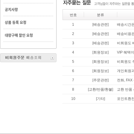
공지사항
번호
분류
상품 등록 요청
1
[배송관련]
배송시간은
2
[배송관련]
배송비용은
대량구매 할인 요청
3
[배송관련]
비회원도 
4
[회원정보]
VIP 혜택
5
[회원정보]
비회원도 
6
[회원정보]
개인회원과
7
[주문관련]
전화, FA
8
[교환/반품/환불]
교환 반품
10
[기타]
포인트환전