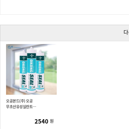
다
오공본드(주) 오공
무초산유성실란트
(실리콘)SS900반투명 270ML
2540
원