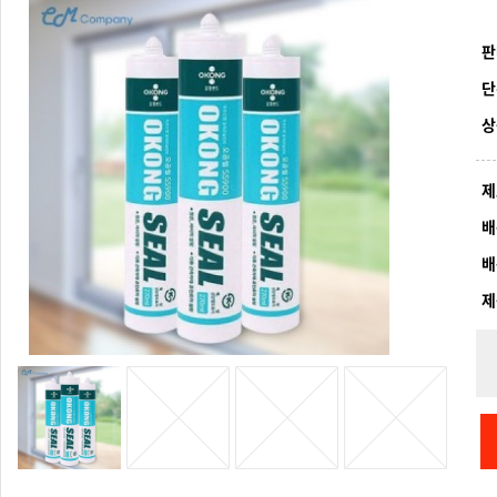
판
단
상
제
배
배
제