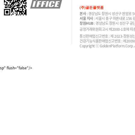
(주)골든플랫폼
본사
: 경상남도 창원시 성산구 완암로 50
서울 지사
: 서울시 중구 마른내로 156
창원HUB
: 경상남도 창원시 성산구 공단
공정거래위원회고시 제2000-1호에 따른 
통신판매업신고번호 : 제 2023-창원성산-
건강기능식품판매업신고번호 : 제200900
Copyright ⓒ GoldenPlatform.Corp. Al
sp" flush="false"/>